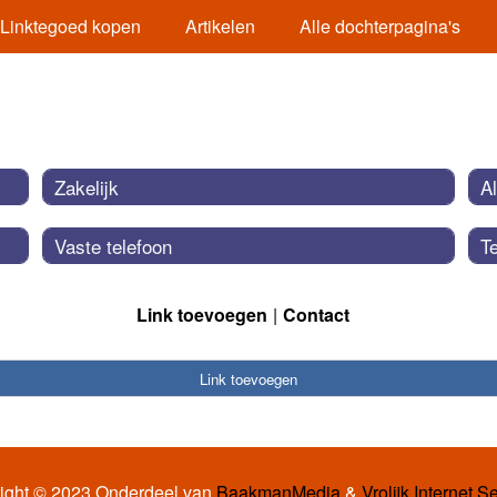
Linktegoed kopen
Artikelen
Alle dochterpagina's
Zakelijk
A
Vaste telefoon
Te
Link toevoegen
Contact
Link toevoegen
ight © 2023 Onderdeel van
BaakmanMedia
&
Vrolijk Internet S