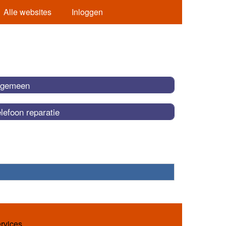
Alle websites
Inloggen
lgemeen
lefoon reparatie
ervices